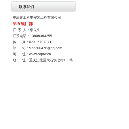
联系我们
重庆建工机电安装工程有限公司
第五项目部
联 系 人：李先生
联系电话：13808384255
传 真：023--67078718
邮 箱：
572200478@qq.com
网 址：
www.cajdw.cn
地 址：重庆江北区大石坝七村180号